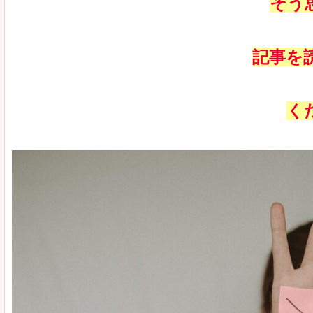
そう
記事を
く