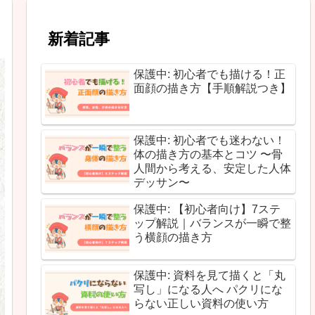
新着記事
保護中: 初心者でも描ける！正
面顔の描き方【手順解説つき】
保護中: 初心者でも迷わない！
体の描き方の基本とコツ 〜骨
人間から考える、安定した人体
デッサン〜
保護中: 【初心者向け】7ステ
ップ解説｜バランスが一瞬で整
う横顔の描き方
保護中: 資料を見て描くと「丸
写し」になる人へ パクリにな
らない正しい資料の使い方