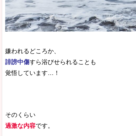
嫌われるどころか、
誹謗中傷
すら浴びせられることも
覚悟しています…！
そのくらい
過激な内容
です。