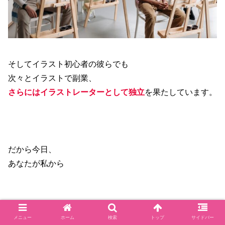
そしてイラスト初心者の彼らでも
次々とイラストで副業、
さらにはイラストレーターとして独立
を果たしています。
だから今日、
あなたが私から
メニュー
ホーム
検索
トップ
サイドバー
思い通り描くためのスキルを