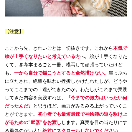
【注意】
ここから先、きれいごとは一切抜きです。これから
本気で
絵が上手くなりたいと考えている方
へ。絵が上手くなりた
くて、参考本まるごと一冊、模写して頑張っていたけど
も、
一から自分で描こうとすると全然描けない。
崖っぷち
に立たされ、絶望を味わい挫折しかけたわたしが、どうや
ってここまでの上達ができたのか。わたしがこれまで実践
してきた内容を実践すれば、
『今までの努力はいったい何
だったんだ』
と思うほど、画力がみるみる上がっていくこ
とができます。
初心者でも最短最速で神絵師の道を駆け上
がるための”武器”をお渡し
します。真実を目の当たりにす
る勇気のない人は
絶対にスクロールしないでください…