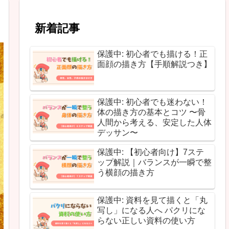
新着記事
保護中: 初心者でも描ける！正
面顔の描き方【手順解説つき】
保護中: 初心者でも迷わない！
体の描き方の基本とコツ 〜骨
人間から考える、安定した人体
デッサン〜
保護中: 【初心者向け】7ステ
ップ解説｜バランスが一瞬で整
う横顔の描き方
保護中: 資料を見て描くと「丸
写し」になる人へ パクリにな
らない正しい資料の使い方