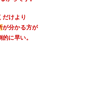
くだけより
所
が分かる方が
倒的に早い。