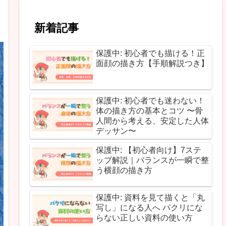
新着記事
保護中: 初心者でも描ける！正
面顔の描き方【手順解説つき】
保護中: 初心者でも迷わない！
体の描き方の基本とコツ 〜骨
人間から考える、安定した人体
デッサン〜
保護中: 【初心者向け】7ステ
ップ解説｜バランスが一瞬で整
う横顔の描き方
保護中: 資料を見て描くと「丸
写し」になる人へ パクリにな
らない正しい資料の使い方